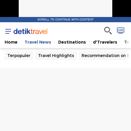
SCROLL TO CONTINUE WITH CONTENT
Home
Travel News
Destinations
d'Travelers
Tra
Terpopuler
Travel Highlights
Recommendation on B