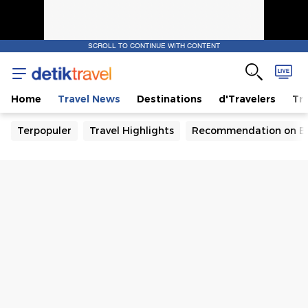
SCROLL TO CONTINUE WITH CONTENT
Home
Travel News
Destinations
d'Travelers
Tra
Terpopuler
Travel Highlights
Recommendation on B