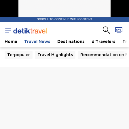
SCROLL TO CONTINUE WITH CONTENT
Home
Travel News
Destinations
d'Travelers
Tra
Terpopuler
Travel Highlights
Recommendation on B