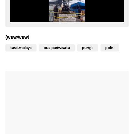
(wsw/wsw)
tasikmalaya
bus pariwisata
pungli
polisi