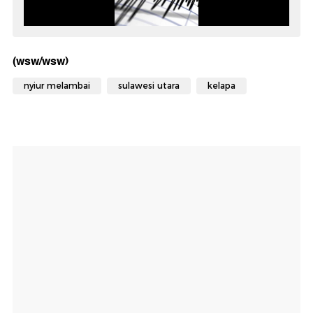
(wsw/wsw)
nyiur melambai
sulawesi utara
kelapa