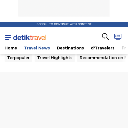
SCROLL TO CONTINUE WITH CONTENT
Home
Travel News
Destinations
d'Travelers
Tra
Terpopuler
Travel Highlights
Recommendation on B