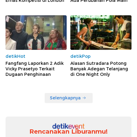
Emas Kompetisi di London
Ada Perubahan Pola Main
detikHot
detikPop
Fangfang Laporkan 2 Adik
Alasan Sutradara Potong
Vicky Prasetyo Terkait
Banyak Adegan Telanjang
Dugaan Penghinaan
di One Night Only
Selengkapnya
Rencanakan Liburanmu!