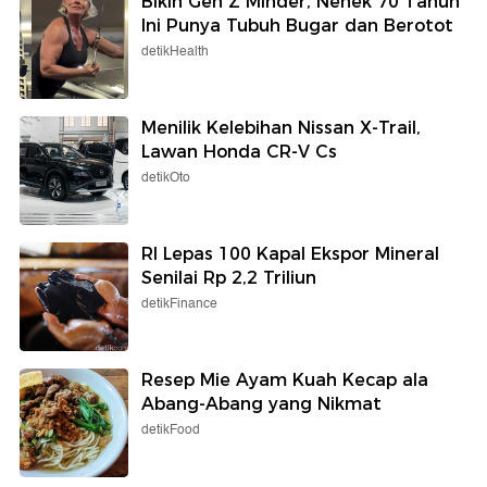
Bikin Gen Z Minder, Nenek 70 Tahun
Ini Punya Tubuh Bugar dan Berotot
detikHealth
Menilik Kelebihan Nissan X-Trail,
Lawan Honda CR-V Cs
detikOto
RI Lepas 100 Kapal Ekspor Mineral
Senilai Rp 2,2 Triliun
detikFinance
Resep Mie Ayam Kuah Kecap ala
Abang-Abang yang Nikmat
detikFood