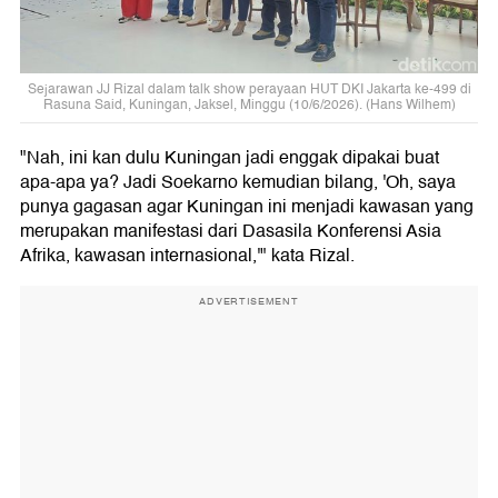
Sejarawan JJ Rizal dalam talk show perayaan HUT DKI Jakarta ke-499 di
Rasuna Said, Kuningan, Jaksel, Minggu (10/6/2026). (Hans Wilhem)
"Nah, ini kan dulu Kuningan jadi enggak dipakai buat
apa-apa ya? Jadi Soekarno kemudian bilang, 'Oh, saya
punya gagasan agar Kuningan ini menjadi kawasan yang
merupakan manifestasi dari Dasasila Konferensi Asia
Afrika, kawasan internasional,'" kata Rizal.
ADVERTISEMENT