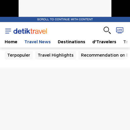
SCROLL TO CONTINUE WITH CONTENT
Home
Travel News
Destinations
d'Travelers
Tra
Terpopuler
Travel Highlights
Recommendation on B