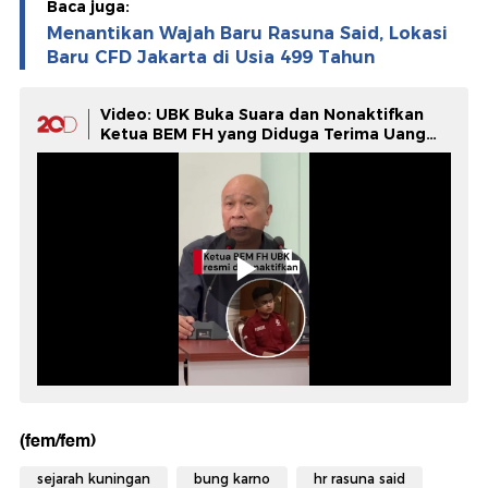
Baca juga:
Menantikan Wajah Baru Rasuna Said, Lokasi
Baru CFD Jakarta di Usia 499 Tahun
Video: UBK Buka Suara dan Nonaktifkan
Ketua BEM FH yang Diduga Terima Uang
untuk Ubah Titik Demo
(fem/fem)
sejarah kuningan
bung karno
hr rasuna said