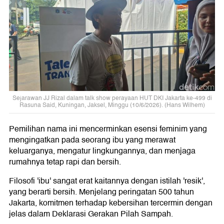
Sejarawan JJ Rizal dalam talk show perayaan HUT DKI Jakarta ke-499 di
Rasuna Said, Kuningan, Jaksel, Minggu (10/6/2026). (Hans Wilhem)
Pemilihan nama ini mencerminkan esensi feminim yang
mengingatkan pada seorang ibu yang merawat
keluarganya, mengatur lingkungannya, dan menjaga
rumahnya tetap rapi dan bersih.
Filosofi 'ibu' sangat erat kaitannya dengan istilah 'resik',
yang berarti bersih. Menjelang peringatan 500 tahun
Jakarta, komitmen terhadap kebersihan tercermin dengan
jelas dalam Deklarasi Gerakan Pilah Sampah.