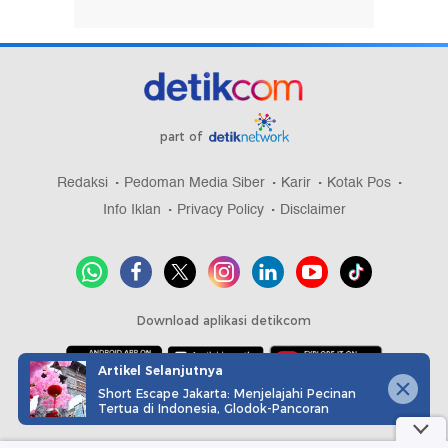
part of
Redaksi
Pedoman Media Siber
Karir
Kotak Pos
Info Iklan
Privacy Policy
Disclaimer
Download aplikasi detikcom
Artikel Selanjutnya
Short Escape Jakarta: Menjelajahi Pecinan
Copyright @ 2026 detikcom, All right reserved
Tertua di Indonesia, Glodok-Pancoran