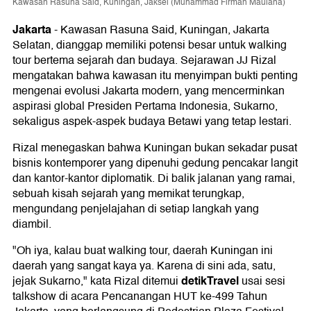
Kawasan Rasuna Said, Kuningan, Jaksel (Muhammad Firman Maulana)
Jakarta
-
Kawasan Rasuna Said, Kuningan, Jakarta
Selatan, dianggap memiliki potensi besar untuk walking
tour bertema sejarah dan budaya. Sejarawan JJ Rizal
mengatakan bahwa kawasan itu menyimpan bukti penting
mengenai evolusi Jakarta modern, yang mencerminkan
aspirasi global Presiden Pertama Indonesia, Sukarno,
sekaligus aspek-aspek budaya Betawi yang tetap lestari.
Rizal menegaskan bahwa Kuningan bukan sekadar pusat
bisnis kontemporer yang dipenuhi gedung pencakar langit
dan kantor-kantor diplomatik. Di balik jalanan yang ramai,
sebuah kisah sejarah yang memikat terungkap,
mengundang penjelajahan di setiap langkah yang
diambil.
"Oh iya, kalau buat walking tour, daerah Kuningan ini
daerah yang sangat kaya ya. Karena di sini ada, satu,
detikTravel
jejak Sukarno," kata Rizal ditemui
usai sesi
talkshow di acara Pencanangan HUT ke-499 Tahun