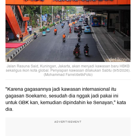
Jalan Rasuna Said, Kuningan, Jakarta, akan menjadi kawasan baru HBKB
sekaligus ikon kota global. Penyiapan kawasan dilakukan Sabtu (9/5/2026).
(Mohammad Farrel/detikFoto)
"Karena gagasannya jadi kawasan internasional itu
gagasan Soekarno, sesudah dia nggak jadi pakai ini
untuk GBK kan, kemudian dipindahin ke Senayan," kata
dia.
ADVERTISEMENT