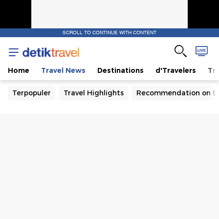
SCROLL TO CONTINUE WITH CONTENT
Home
Travel News
Destinations
d'Travelers
Tra
Terpopuler
Travel Highlights
Recommendation on B