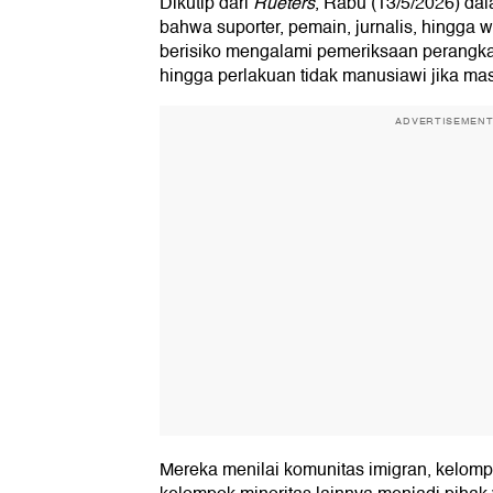
Dikutip dari
Rueters
, Rabu (13/5/2026) da
bahwa suporter, pemain, jurnalis, hingga
berisiko mengalami pemeriksaan perangkat e
hingga perlakuan tidak manusiawi jika mas
ADVERTISEMEN
Mereka menilai komunitas imigran, kelompok