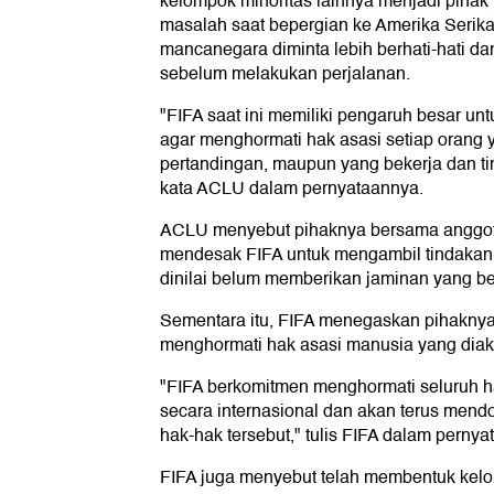
kelompok minoritas lainnya menjadi pihak
masalah saat bepergian ke Amerika Serika
mancanegara diminta lebih berhati-hati d
sebelum melakukan perjalanan.
"FIFA saat ini memiliki pengaruh besar u
agar menghormati hak asasi setiap orang 
pertandingan, maupun yang bekerja dan tin
kata ACLU dalam pernyataannya.
ACLU menyebut pihaknya bersama anggota 
mendesak FIFA untuk mengambil tindakan.
dinilai belum memberikan jaminan yang be
Sementara itu, FIFA menegaskan pihaknya
menghormati hak asasi manusia yang diaku
"FIFA berkomitmen menghormati seluruh h
secara internasional dan akan terus mend
hak-hak tersebut," tulis FIFA dalam pernya
FIFA juga menyebut telah membentuk kel