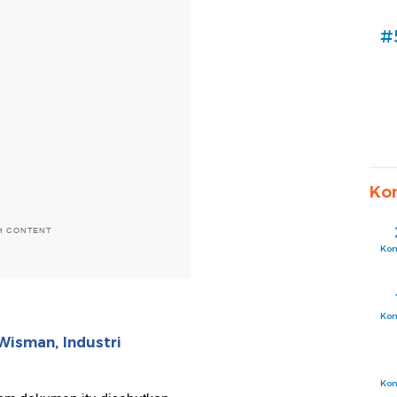
#
Ko
H CONTENT
Ko
Ko
Wisman, Industri
Ko