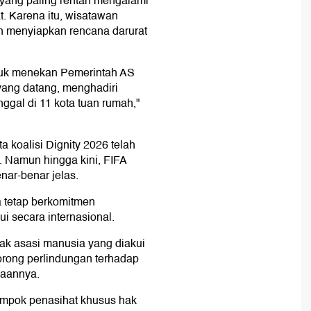
 yang paling rentan mengalami
t. Karena itu, wisatawan
an menyiapkan rencana darurat
ntuk menekan Pemerintah AS
yang datang, menghadiri
ggal di 11 kota tuan rumah,"
koalisi Dignity 2026 telah
 Namun hingga kini, FIFA
nar-benar jelas.
 tetap berkomitmen
i secara internasional.
ak asasi manusia yang diakui
orong perlindungan terhadap
taannya.
ompok penasihat khusus hak