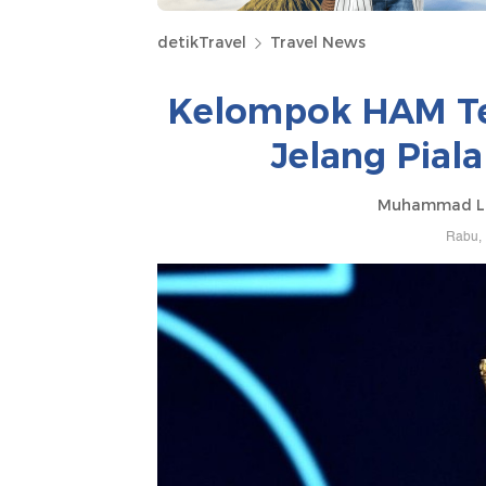
detikTravel
Travel News
Kelompok HAM Ter
Jelang Pial
Muhammad Lu
Rabu, 