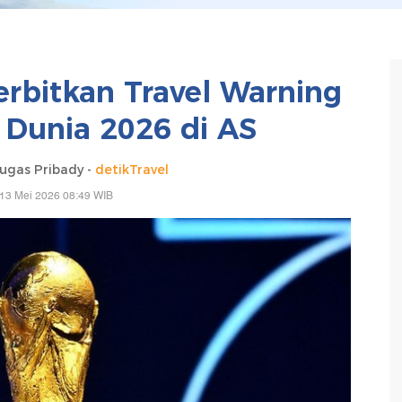
bitkan Travel Warning
a Dunia 2026 di AS
gas Pribady -
detikTravel
13 Mei 2026 08:49 WIB