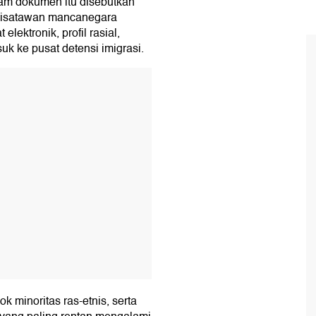
lam dokumen itu disebutkan
 wisatawan mancanegara
lektronik, profil rasial,
uk ke pusat detensi imigrasi.
T
 minoritas ras-etnis, serta