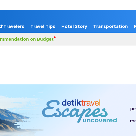
d'Travelers
Travel Tips
Hotel Story
Transportation
mmendation on Budget
pe
me