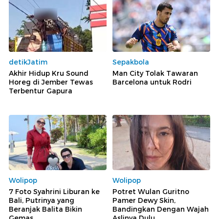
detikJatim
Sepakbola
Akhir Hidup Kru Sound
Man City Tolak Tawaran
Horeg di Jember Tewas
Barcelona untuk Rodri
Terbentur Gapura
Wolipop
Wolipop
7 Foto Syahrini Liburan ke
Potret Wulan Guritno
Bali, Putrinya yang
Pamer Dewy Skin,
Beranjak Balita Bikin
Bandingkan Dengan Wajah
Gemas
Aslinya Dulu