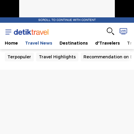
SCROLL TO CONTINUE WITH CONTENT
Home
Travel News
Destinations
d'Travelers
Tra
Terpopuler
Travel Highlights
Recommendation on B