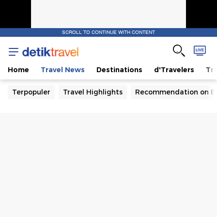
SCROLL TO CONTINUE WITH CONTENT
Home
Travel News
Destinations
d'Travelers
Tra
Terpopuler
Travel Highlights
Recommendation on B