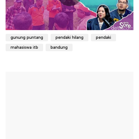
gunung puntang
pendaki hilang
pendaki
mahasiswa itb
bandung