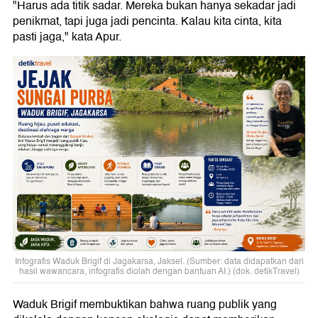
"Harus ada titik sadar. Mereka bukan hanya sekadar jadi
penikmat, tapi juga jadi pencinta. Kalau kita cinta, kita
pasti jaga," kata Apur.
Infografis Waduk Brigif di Jagakarsa, Jaksel. (Sumber: data didapatkan dari
hasil wawancara, infografis diolah dengan bantuan AI.) (dok. detikTravel)
Waduk Brigif membuktikan bahwa ruang publik yang