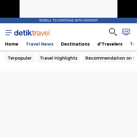
SCROLL TO CONTINUE WITH CONTENT
Home
Travel News
Destinations
d'Travelers
Tra
Terpopuler
Travel Highlights
Recommendation on B