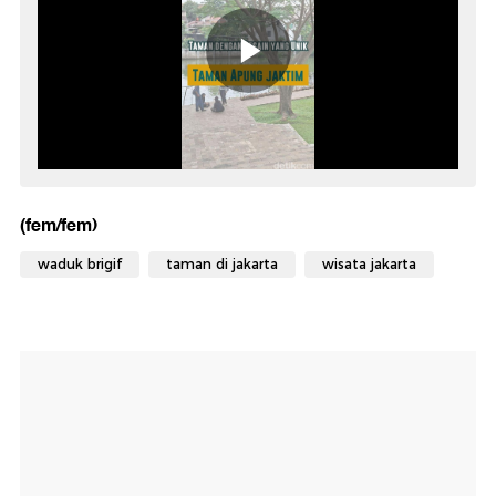
(fem/fem)
waduk brigif
taman di jakarta
wisata jakarta