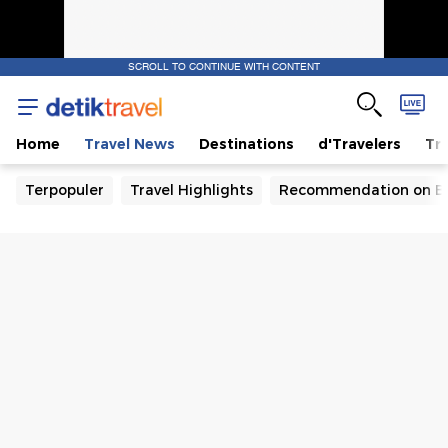
SCROLL TO CONTINUE WITH CONTENT
Home
Travel News
Destinations
d'Travelers
Tra
Terpopuler
Travel Highlights
Recommendation on B