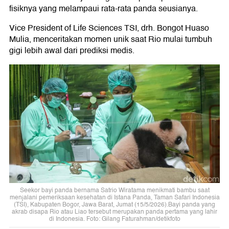
fisiknya yang melampaui rata-rata panda seusianya.
Vice President of Life Sciences TSI, drh. Bongot Huaso
Mulia, menceritakan momen unik saat Rio mulai tumbuh
gigi lebih awal dari prediksi medis.
Seekor bayi panda bernama Satrio Wiratama menikmati bambu saat
menjalani pemeriksaan kesehatan di Istana Panda, Taman Safari Indonesia
(TSI), Kabupaten Bogor, Jawa Barat, Jumat (15/5/2026).Bayi panda yang
akrab disapa Rio atau Liao tersebut merupakan panda pertama yang lahir
di Indonesia. Foto: Gilang Faturahman/detikfoto