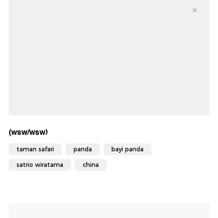
(wsw/wsw)
taman safari
panda
bayi panda
satrio wiratama
china