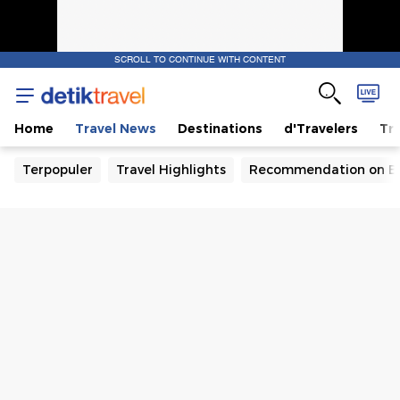
SCROLL TO CONTINUE WITH CONTENT
Home
Travel News
Destinations
d'Travelers
Tra
Terpopuler
Travel Highlights
Recommendation on B