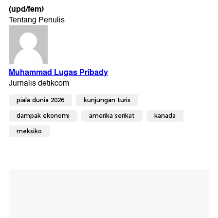
(upd/fem)
piala dunia 2026
kunjungan turis
dampak ekonomi
amerika serikat
kanada
meksiko