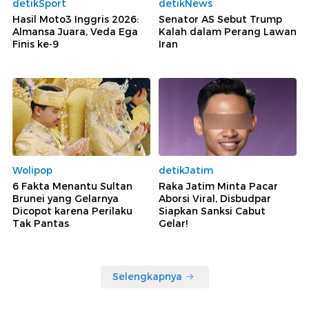
detikSport
detikNews
Hasil Moto3 Inggris 2026:
Senator AS Sebut Trump
Almansa Juara, Veda Ega
Kalah dalam Perang Lawan
Finis ke-9
Iran
Wolipop
detikJatim
6 Fakta Menantu Sultan
Raka Jatim Minta Pacar
Brunei yang Gelarnya
Aborsi Viral, Disbudpar
Dicopot karena Perilaku
Siapkan Sanksi Cabut
Tak Pantas
Gelar!
Selengkapnya