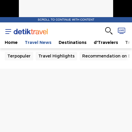
SCROLL TO CONTINUE WITH CONTENT
Home
Travel News
Destinations
d'Travelers
Tra
Terpopuler
Travel Highlights
Recommendation on B