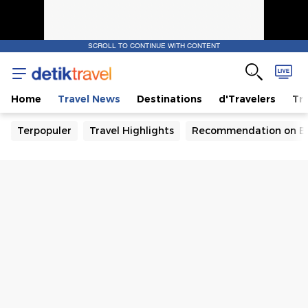
SCROLL TO CONTINUE WITH CONTENT
Home
Travel News
Destinations
d'Travelers
Tra
Terpopuler
Travel Highlights
Recommendation on B