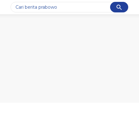
Cancel
Yang sedang ramai dicari
#1
data live draw sgp
#2
kebakaran
#3
prabowo
#4
iran
#5
gempa hari ini
Promoted
Terakhir yang dicari
Loading...