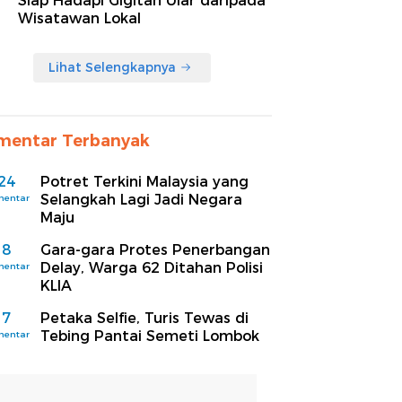
Siap Hadapi Gigitan Ular daripada
Wisatawan Lokal
Lihat Selengkapnya
mentar Terbanyak
24
Potret Terkini Malaysia yang
Selangkah Lagi Jadi Negara
mentar
Maju
8
Gara-gara Protes Penerbangan
Delay, Warga 62 Ditahan Polisi
mentar
KLIA
7
Petaka Selfie, Turis Tewas di
Tebing Pantai Semeti Lombok
mentar