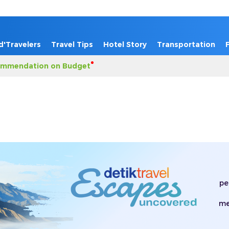
d'Travelers
Travel Tips
Hotel Story
Transportation
mmendation on Budget
pe
me