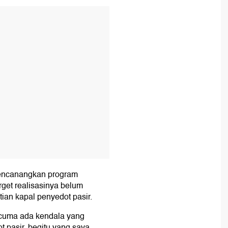
T
mencanangkan program
rget realisasinya belum
an kapal penyedot pasir.
 cuma ada kendala yang
 pasir, begitu yang saya