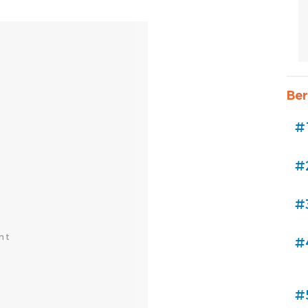
Ber
#
#
#
#
#