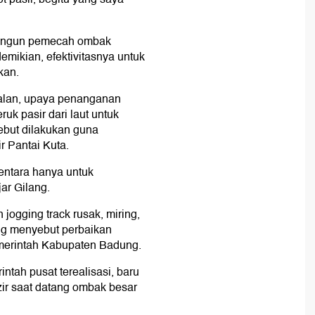
dibangun pemecah ombak
mikian, efektivitasnya untuk
kan.
jalan, upaya penanganan
k pasir dari laut untuk
sebut dilakukan guna
r Pantai Kuta.
ntara hanya untuk
jar Gilang.
ogging track rusak, miring,
ang menyebut perbaikan
emerintah Kabupaten Badung.
intah pusat terealisasi, baru
zir saat datang ombak besar