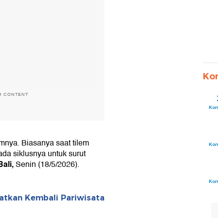
Ko
H CONTENT
Ko
nya. Biasanya saat tilem
Ko
 ada siklusnya untuk surut
ali,
Senin (18/5/2026).
Ko
iatkan Kembali Pariwisata