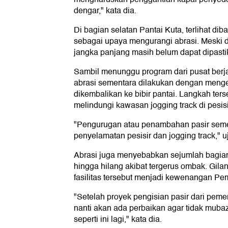
dengar," kata dia.
Di bagian selatan Pantai Kuta, terlihat 
sebagai upaya mengurangi abrasi. Meski de
jangka panjang masih belum dapat dipasti
Sambil menunggu program dari pusat ber
abrasi sementara dilakukan dengan mengeru
dikembalikan ke bibir pantai. Langkah ter
melindungi kawasan jogging track di pesisi
"Pengurugan atau penambahan pasir seme
penyelamatan pesisir dan jogging track," u
Abrasi juga menyebabkan sejumlah bagian j
hingga hilang akibat tergerus ombak. Gil
fasilitas tersebut menjadi kewenangan P
"Setelah proyek pengisian pasir dari pemer
nanti akan ada perbaikan agar tidak muba
seperti ini lagi," kata dia.