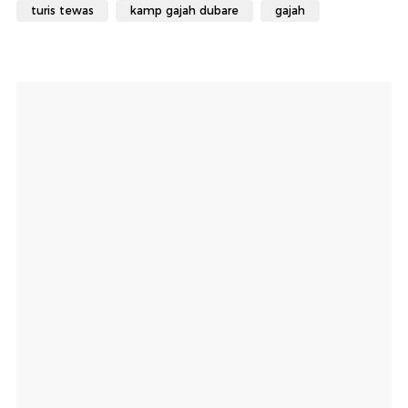
turis tewas
kamp gajah dubare
gajah