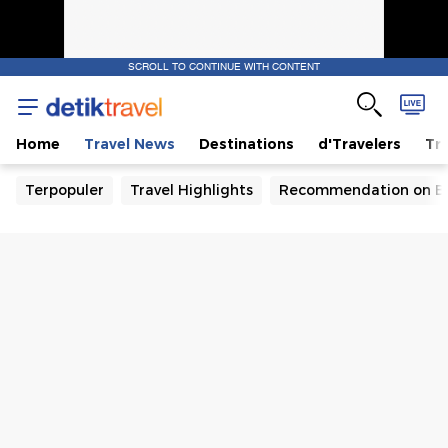
SCROLL TO CONTINUE WITH CONTENT
Home
Travel News
Destinations
d'Travelers
Tra
Terpopuler
Travel Highlights
Recommendation on B