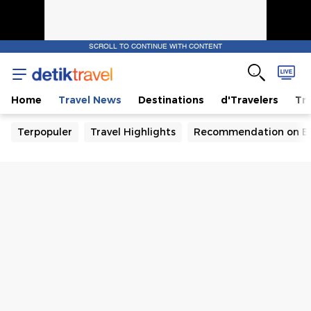
SCROLL TO CONTINUE WITH CONTENT
Home
Travel News
Destinations
d'Travelers
Tra
Terpopuler
Travel Highlights
Recommendation on B