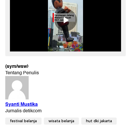
(sym/wsw)
festival belanja
wisata belanja
hut dki jakarta