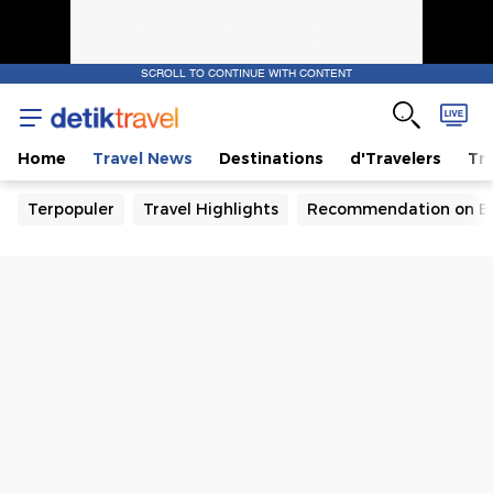
SCROLL TO CONTINUE WITH CONTENT
Home
Travel News
Destinations
d'Travelers
Tra
Terpopuler
Travel Highlights
Recommendation on B