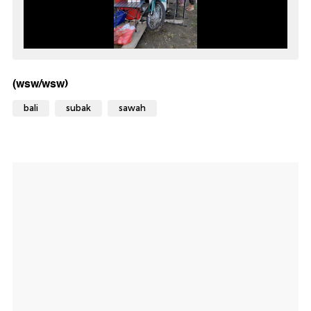
(wsw/wsw)
bali
subak
sawah