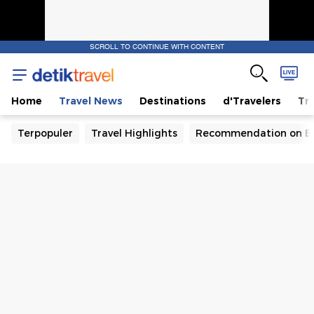
SCROLL TO CONTINUE WITH CONTENT
Home
Travel News
Destinations
d'Travelers
Tra
Terpopuler
Travel Highlights
Recommendation on B