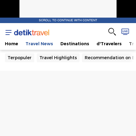
SCROLL TO CONTINUE WITH CONTENT
Home
Travel News
Destinations
d'Travelers
Tra
Terpopuler
Travel Highlights
Recommendation on B