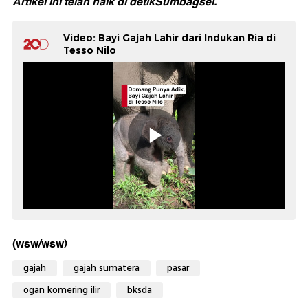
Artikel ini telah naik di
detikSumbagsel.
Video: Bayi Gajah Lahir dari Indukan Ria di
Tesso Nilo
(wsw/wsw)
gajah
gajah sumatera
pasar
ogan komering ilir
bksda