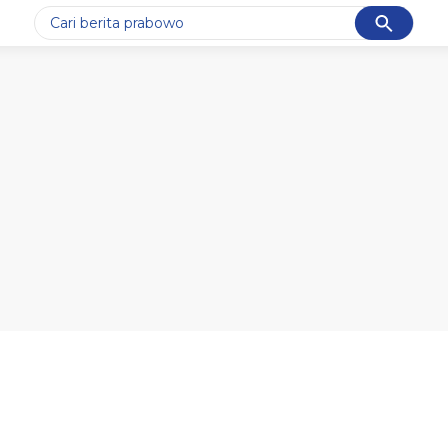
Cancel
Yang sedang ramai dicari
#1
data live draw sgp
#2
piala presiden 2026
#3
prabowo
#4
iran
#5
gempa hari ini
Promoted
Terakhir yang dicari
Loading...