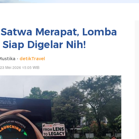
i Satwa Merapat, Lomba
Siap Digelar Nih!
Mustika -
detikTravel
 23 Mei 2026 15:05 WIB