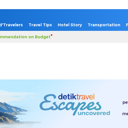
d'Travelers
Travel Tips
Hotel Story
Transportation
mmendation on Budget
pe
me