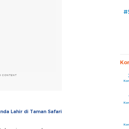
#
Ko
H CONTENT
Ko
Ko
nda Lahir di Taman Safari
Ko