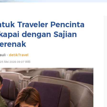
uk Traveler Pencinta
skapai dengan Sajian
erenak
uli -
detikTravel
 25 Mei 2026 09:07 WIB