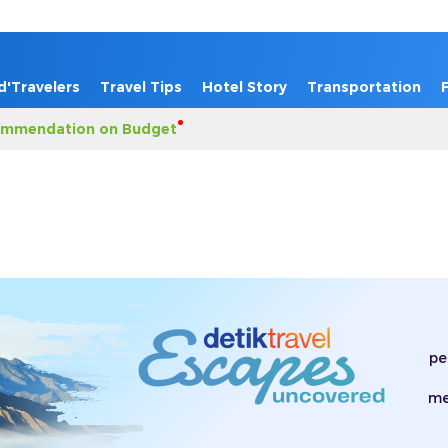
d'Travelers
Travel Tips
Hotel Story
Transportation
mmendation on Budget
pe
me