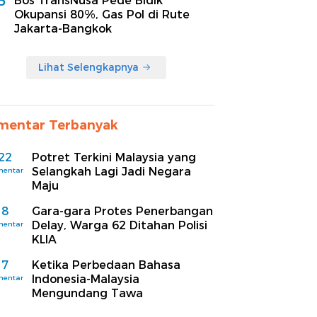
5
Bos TransNusa Pede Bidik
Okupansi 80%, Gas Pol di Rute
Jakarta-Bangkok
Lihat Selengkapnya
mentar Terbanyak
22
Potret Terkini Malaysia yang
Selangkah Lagi Jadi Negara
mentar
Maju
8
Gara-gara Protes Penerbangan
Delay, Warga 62 Ditahan Polisi
mentar
KLIA
7
Ketika Perbedaan Bahasa
Indonesia-Malaysia
mentar
Mengundang Tawa