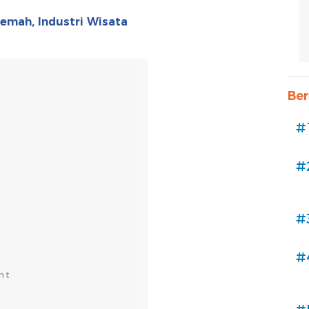
emah, Industri Wisata
Ber
#
#
#
#