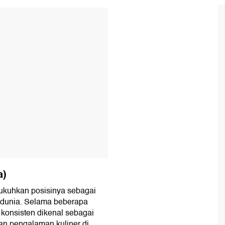
T
a)
ukuhkan posisinya sebagai
i dunia. Selama beberapa
 konsisten dikenal sebagai
an pengalaman kuliner di