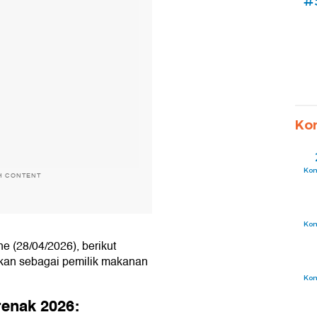
#
Ko
Ko
H CONTENT
Ko
e (28/04/2026), berikut
tkan sebagai pemilik makanan
Ko
renak 2026: