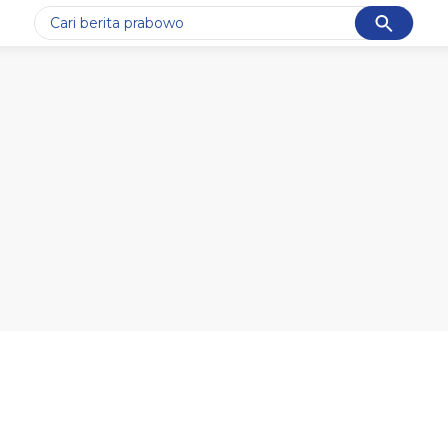
Cancel
Yang sedang ramai dicari
#1
data live draw sgp
#2
kebakaran
#3
prabowo
#4
iran
#5
gempa hari ini
Promoted
Terakhir yang dicari
Loading...