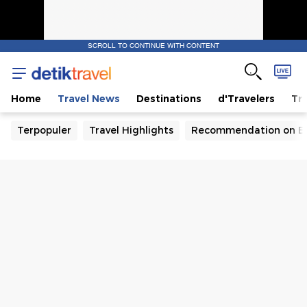
SCROLL TO CONTINUE WITH CONTENT
Home
Travel News
Destinations
d'Travelers
Tra
Terpopuler
Travel Highlights
Recommendation on B