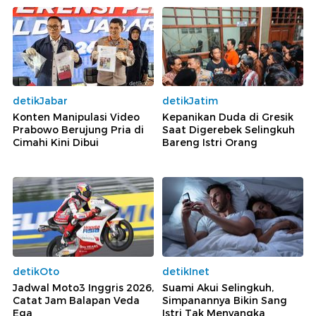
detikJabar
detikJatim
Konten Manipulasi Video
Kepanikan Duda di Gresik
Prabowo Berujung Pria di
Saat Digerebek Selingkuh
Cimahi Kini Dibui
Bareng Istri Orang
detikOto
detikInet
Jadwal Moto3 Inggris 2026,
Suami Akui Selingkuh,
Catat Jam Balapan Veda
Simpanannya Bikin Sang
Ega
Istri Tak Menyangka