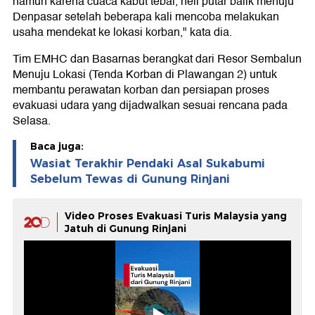
namun karena cuaca kabut tebal, heli putar balik menuju
Denpasar setelah beberapa kali mencoba melakukan
usaha mendekat ke lokasi korban," kata dia.
Tim EMHC dan Basarnas berangkat dari Resor Sembalun
Menuju Lokasi (Tenda Korban di Plawangan 2) untuk
membantu perawatan korban dan persiapan proses
evakuasi udara yang dijadwalkan sesuai rencana pada
Selasa.
Baca juga:
Wasiat Terakhir Pendaki Asal Sukabumi
Sebelum Tewas di Gunung Rinjani
Video Proses Evakuasi Turis Malaysia yang
Jatuh di Gunung Rinjani