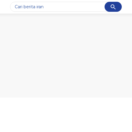
Cancel
Yang sedang ramai dicari
#1
gempa hari ini
#2
demo
#3
gempa
#4
iran
#5
prabowo
Promoted
Terakhir yang dicari
Loading...