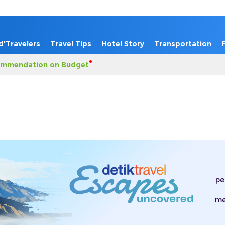
d'Travelers
Travel Tips
Hotel Story
Transportation
mmendation on Budget
pe
me