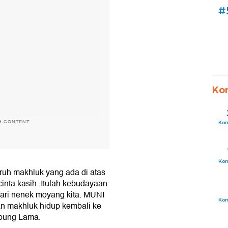
#
Ko
H CONTENT
Ko
Ko
uruh makhluk yang ada di atas
inta kasih. Itulah kebudayaan
dari nenek moyang kita. MUNI
Ko
an makhluk hidup kembali ke
mbung Lama.