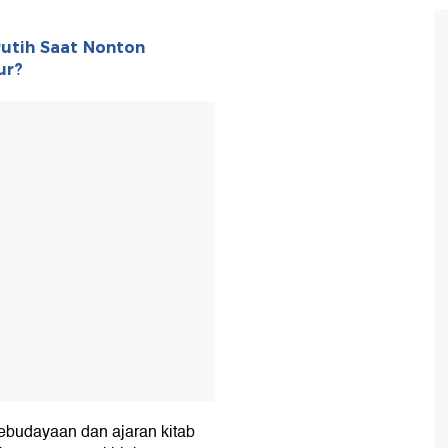
Putih Saat Nonton
ur?
T
ebudayaan dan ajaran kitab