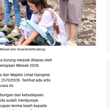
 Waisak (Eko Susanto/detikJateng)
a burung merpati dilepas oleh
perayaan Waisak 2026.
a dari Majelis Umat Nyingma
570/2026. Terlihat ada artis
ara ini.
abungan dari kebudayaan.
 kita sudah mempunyai
ucapan terima kasih kepada