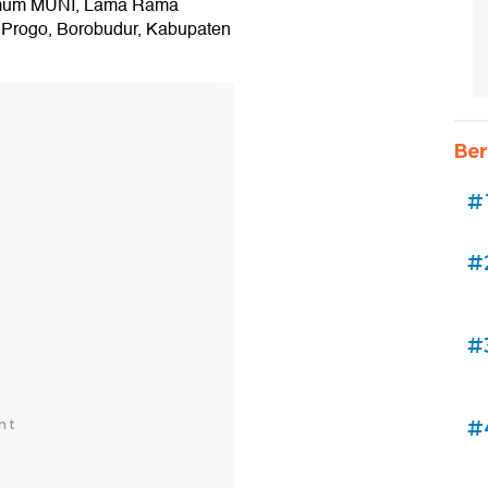
a Umum MUNI, Lama Rama
 Progo, Borobudur, Kabupaten
Ber
#
#
#
#