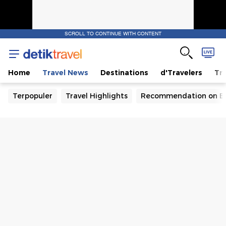
SCROLL TO CONTINUE WITH CONTENT
Home
Travel News
Destinations
d'Travelers
Tra
Terpopuler
Travel Highlights
Recommendation on B