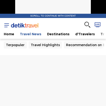
SCROLL TO CONTINUE WITH CONTENT
Home
Travel News
Destinations
d'Travelers
Tra
Terpopuler
Travel Highlights
Recommendation on B