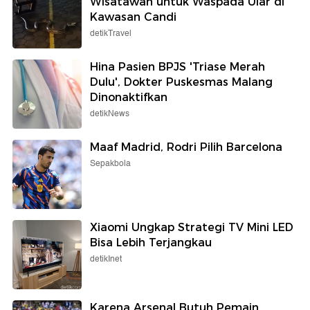
Wisatawan untuk Waspada Ular di
Kawasan Candi
detikTravel
Hina Pasien BPJS 'Triase Merah
Dulu', Dokter Puskesmas Malang
Dinonaktifkan
detikNews
Maaf Madrid, Rodri Pilih Barcelona
Sepakbola
Xiaomi Ungkap Strategi TV Mini LED
Bisa Lebih Terjangkau
detikInet
Karena Arsenal Butuh Pemain