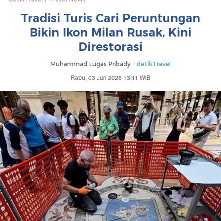
Tradisi Turis Cari Peruntungan
Bikin Ikon Milan Rusak, Kini
Direstorasi
Muhammad Lugas Pribady -
detikTravel
Rabu, 03 Jun 2026 13:11 WIB