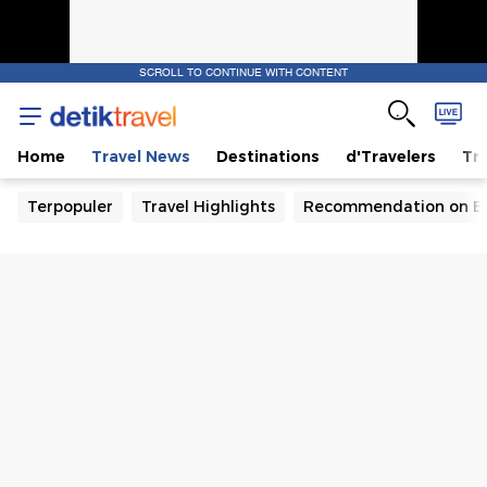
SCROLL TO CONTINUE WITH CONTENT
Home
Travel News
Destinations
d'Travelers
Tra
Terpopuler
Travel Highlights
Recommendation on B