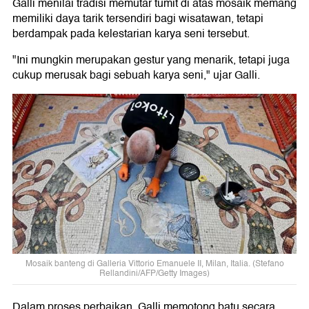
Galli menilai tradisi memutar tumit di atas mosaik memang
memiliki daya tarik tersendiri bagi wisatawan, tetapi
berdampak pada kelestarian karya seni tersebut.
"Ini mungkin merupakan gestur yang menarik, tetapi juga
cukup merusak bagi sebuah karya seni," ujar Galli.
Mosaik banteng di Galleria Vittorio Emanuele II, Milan, Italia. (Stefano
Rellandini/AFP/Getty Images)
Dalam proses perbaikan, Galli memotong batu secara