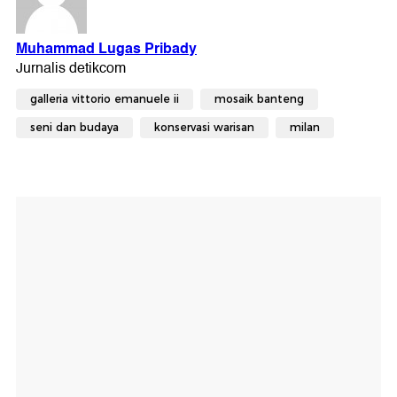
galleria vittorio emanuele ii
mosaik banteng
seni dan budaya
konservasi warisan
milan