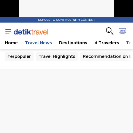
SCROLL TO CONTINUE WITH CONTENT
Home
Travel News
Destinations
d'Travelers
Tra
Terpopuler
Travel Highlights
Recommendation on B