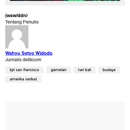
(wsw/ddn)
kjri san francisco
gamelan
tari bali
budaya
amerika serikat