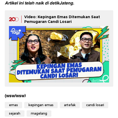
Artikel ini telah naik di
detikJateng.
Video: Kepingan Emas Ditemukan Saat
Pemugaran Candi Losari
(wsw/wsw)
emas
kepingan emas
artefak
candi losari
sejarah
magelang