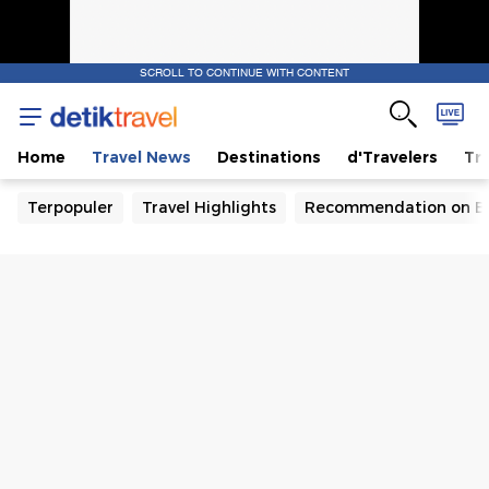
SCROLL TO CONTINUE WITH CONTENT
Home
Travel News
Destinations
d'Travelers
Tra
Terpopuler
Travel Highlights
Recommendation on B