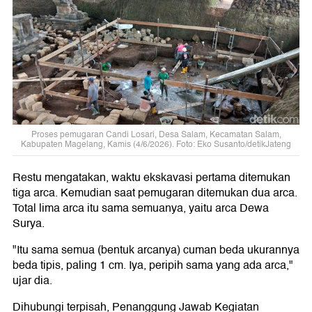
Proses pemugaran Candi Losari, Desa Salam, Kecamatan Salam,
Kabupaten Magelang, Kamis (4/6/2026). Foto: Eko Susanto/detikJateng
Restu mengatakan, waktu ekskavasi pertama ditemukan
tiga arca. Kemudian saat pemugaran ditemukan dua arca.
Total lima arca itu sama semuanya, yaitu arca Dewa
Surya.
"Itu sama semua (bentuk arcanya) cuman beda ukurannya
beda tipis, paling 1 cm. Iya, peripih sama yang ada arca,"
ujar dia.
Dihubungi terpisah, Penanggung Jawab Kegiatan