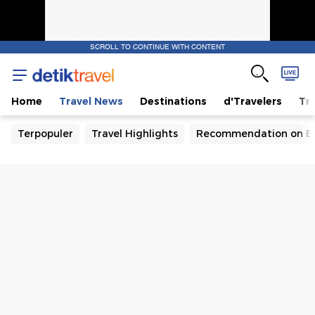
SCROLL TO CONTINUE WITH CONTENT
Home
Travel News
Destinations
d'Travelers
Tra
Terpopuler
Travel Highlights
Recommendation on B