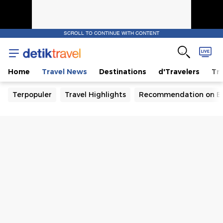
SCROLL TO CONTINUE WITH CONTENT
Home
Travel News
Destinations
d'Travelers
Tra
Terpopuler
Travel Highlights
Recommendation on B