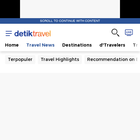
SCROLL TO CONTINUE WITH CONTENT
Home
Travel News
Destinations
d'Travelers
Tra
Terpopuler
Travel Highlights
Recommendation on B