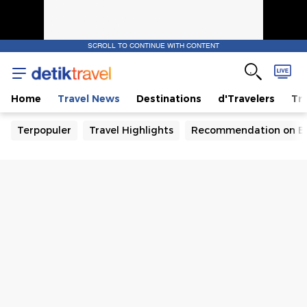
SCROLL TO CONTINUE WITH CONTENT
Home
Travel News
Destinations
d'Travelers
Tra
Terpopuler
Travel Highlights
Recommendation on B