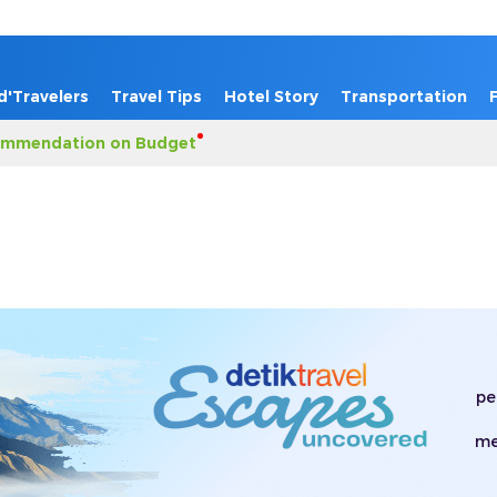
d'Travelers
Travel Tips
Hotel Story
Transportation
mmendation on Budget
pe
me