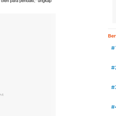
i oleh para pendaki," ungkap
Ber
#
#
#
#