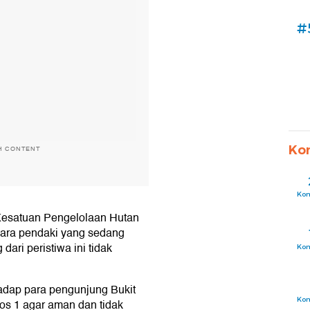
#
Ko
H CONTENT
Ko
Kesatuan Pengelolaan Hutan
para pendaki yang sedang
ari peristiwa ini tidak
Ko
adap para pengunjung Bukit
Ko
s 1 agar aman dan tidak