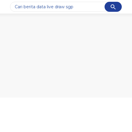
Cancel
Yang sedang ramai dicari
#1
ketik
#2
bromo
#3
streaming motogp
#4
prabowo
#5
data live draw sgp
Promoted
Terakhir yang dicari
Loading...