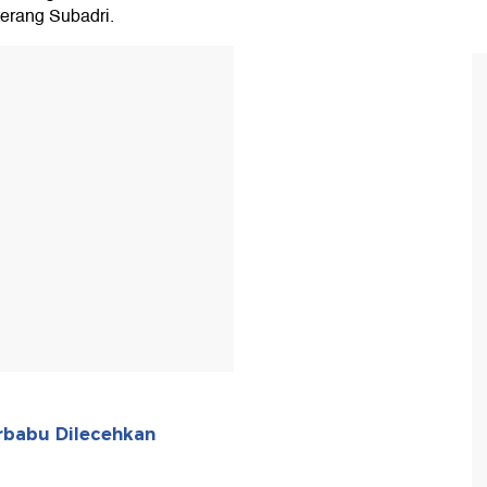
terang Subadri.
T
rbabu Dilecehkan