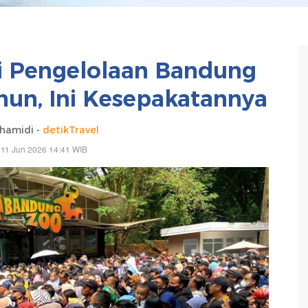
i Pengelolaan Bandung
un, Ini Kesepakatannya
lhamidi -
detikTravel
 11 Jun 2026 14:41 WIB