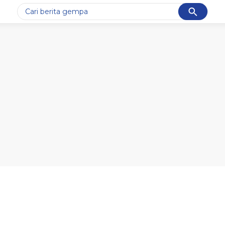
Cancel
Yang sedang ramai dicari
#1
gempa hari ini
#2
demo
#3
gempa
#4
iran
#5
prabowo
Promoted
Terakhir yang dicari
Loading...