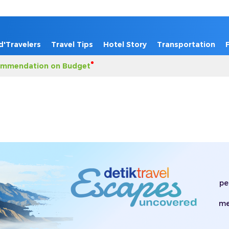
d'Travelers
Travel Tips
Hotel Story
Transportation
mmendation on Budget
pe
me