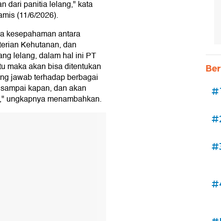
 dari panitia lelang," kata
is (11/6/2026).
ta kesepahaman antara
erian Kehutanan, dan
g lelang, dalam hal ini PT
tu maka akan bisa ditentukan
Ber
ng jawab terhadap berbagai
n sampai kapan, dan akan
#
an," ungkapnya menambahkan.
#
#
#