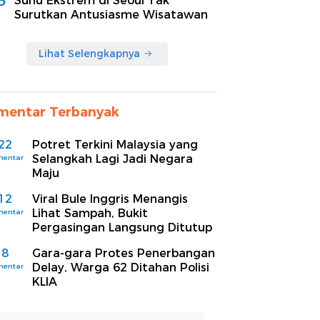
5
Suhu Ekstrem di Seoul Tak
Surutkan Antusiasme Wisatawan
Lihat Selengkapnya
mentar Terbanyak
22
Potret Terkini Malaysia yang
Selangkah Lagi Jadi Negara
mentar
Maju
12
Viral Bule Inggris Menangis
Lihat Sampah, Bukit
mentar
Pergasingan Langsung Ditutup
8
Gara-gara Protes Penerbangan
Delay, Warga 62 Ditahan Polisi
mentar
KLIA