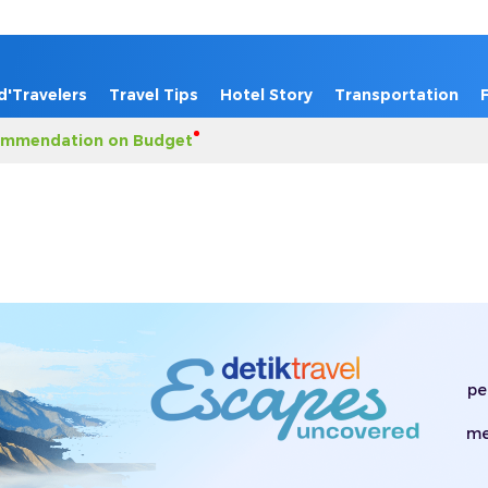
d'Travelers
Travel Tips
Hotel Story
Transportation
mmendation on Budget
pe
me