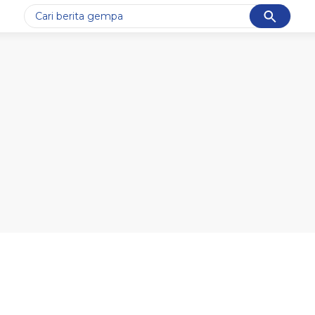
Cancel
Yang sedang ramai dicari
#1
gempa hari ini
#2
demo
#3
gempa
#4
iran
#5
prabowo
Promoted
Terakhir yang dicari
Loading...