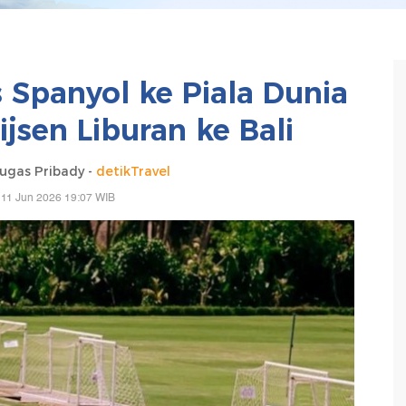
 Spanyol ke Piala Dunia
jsen Liburan ke Bali
gas Pribady -
detikTravel
 11 Jun 2026 19:07 WIB