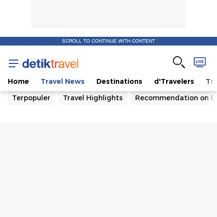
SCROLL TO CONTINUE WITH CONTENT
Home
Travel News
Destinations
d'Travelers
Tra
Terpopuler
Travel Highlights
Recommendation on B