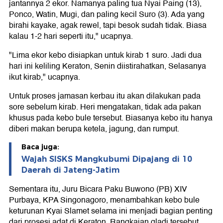
jantannya 2 ekor. Namanya paling tua Nyai Paing (13),
Ponco, Watin, Mugi, dan paling kecil Suro (3). Ada yang
birahi kayake, agak rewel, tapi besok sudah tidak. Biasa
kalau 1-2 hari seperti itu," ucapnya.
"Lima ekor kebo disiapkan untuk kirab 1 suro. Jadi dua
hari ini keliling Keraton, Senin diistirahatkan, Selasanya
ikut kirab," ucapnya.
Untuk proses jamasan kerbau itu akan dilakukan pada
sore sebelum kirab. Heri mengatakan, tidak ada pakan
khusus pada kebo bule tersebut. Biasanya kebo itu hanya
diberi makan berupa ketela, jagung, dan rumput.
Baca juga:
Wajah SISKS Mangkubumi Dipajang di 10
Daerah di Jateng-Jatim
Sementara itu, Juru Bicara Paku Buwono (PB) XIV
Purbaya, KPA Singonagoro, menambahkan kebo bule
keturunan Kyai Slamet selama ini menjadi bagian penting
dari prosesi adat di Keraton. Rangkaian gladi tersebut