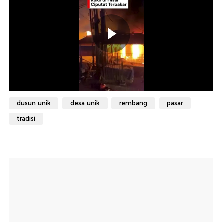
dusun unik
desa unik
rembang
pasar
tradisi