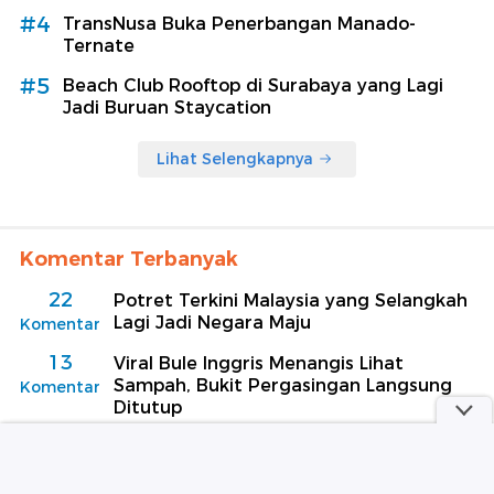
#4
TransNusa Buka Penerbangan Manado-
Ternate
#5
Beach Club Rooftop di Surabaya yang Lagi
Jadi Buruan Staycation
Lihat Selengkapnya
Komentar Terbanyak
22
Potret Terkini Malaysia yang Selangkah
Lagi Jadi Negara Maju
Komentar
13
Viral Bule Inggris Menangis Lihat
Sampah, Bukit Pergasingan Langsung
Komentar
Ditutup
8
Gara-gara Protes Penerbangan Delay,
Warga 62 Ditahan Polisi KLIA
Komentar