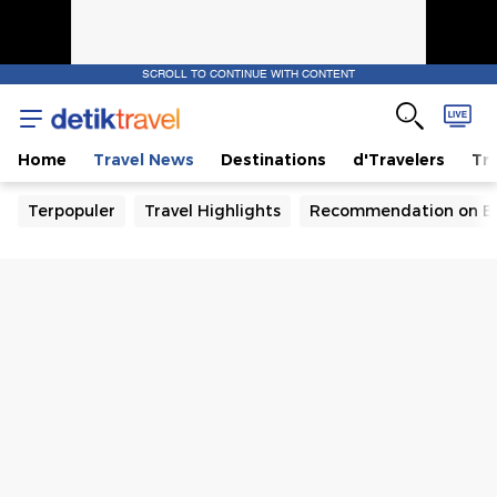
SCROLL TO CONTINUE WITH CONTENT
Home
Travel News
Destinations
d'Travelers
Tra
Terpopuler
Travel Highlights
Recommendation on B