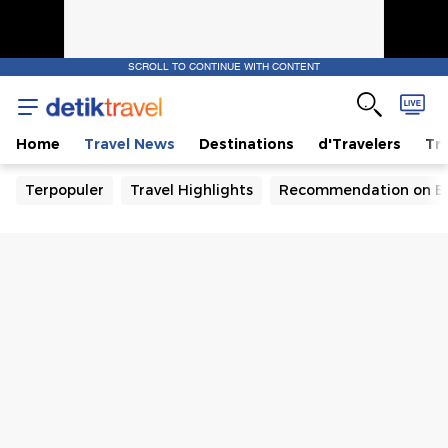
SCROLL TO CONTINUE WITH CONTENT
Home
Travel News
Destinations
d'Travelers
Tra
Terpopuler
Travel Highlights
Recommendation on B