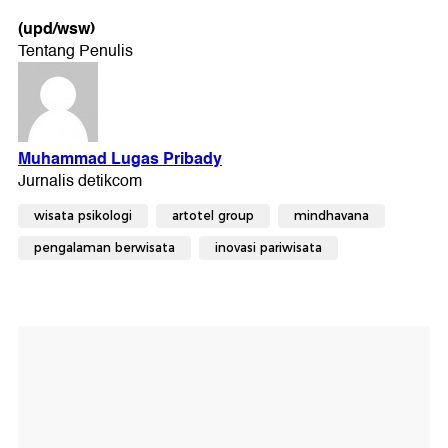
(upd/wsw)
wisata psikologi
artotel group
mindhavana
pengalaman berwisata
inovasi pariwisata