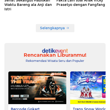
Sehat Sekaligus Habiskan
Fakta Lain soal Anak Vicky
Waktu Bareng ala Anji dan
Prasetyo dengan Fangfang
Istri
Selengkapnya
Rencanakan Liburanmu!
Rekomendasi Wisata Seru dan Populer
Barcode Gokart
Trans Snow World S