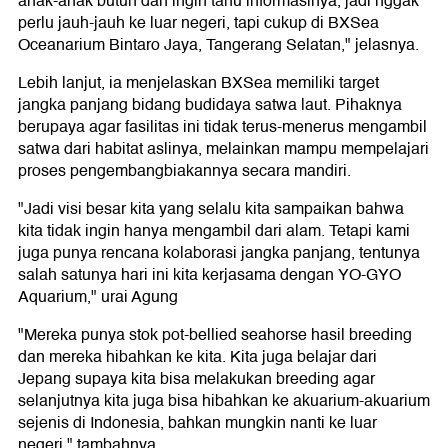
anak-anak butuh dan ingin tahu informasinya, jadi nggak
perlu jauh-jauh ke luar negeri, tapi cukup di BXSea
Oceanarium Bintaro Jaya, Tangerang Selatan," jelasnya.
Lebih lanjut, ia menjelaskan BXSea memiliki target
jangka panjang bidang budidaya satwa laut. Pihaknya
berupaya agar fasilitas ini tidak terus-menerus mengambil
satwa dari habitat aslinya, melainkan mampu mempelajari
proses pengembangbiakannya secara mandiri.
"Jadi visi besar kita yang selalu kita sampaikan bahwa
kita tidak ingin hanya mengambil dari alam. Tetapi kami
juga punya rencana kolaborasi jangka panjang, tentunya
salah satunya hari ini kita kerjasama dengan YO-GYO
Aquarium," urai Agung
"Mereka punya stok pot-bellied seahorse hasil breeding
dan mereka hibahkan ke kita. Kita juga belajar dari
Jepang supaya kita bisa melakukan breeding agar
selanjutnya kita juga bisa hibahkan ke akuarium-akuarium
sejenis di Indonesia, bahkan mungkin nanti ke luar
negeri," tambahnya.