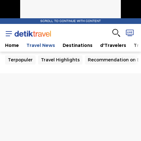
SCROLL TO CONTINUE WITH CONTENT
Home
Travel News
Destinations
d'Travelers
Tra
Terpopuler
Travel Highlights
Recommendation on B