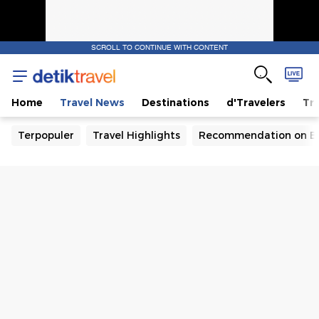
SCROLL TO CONTINUE WITH CONTENT
Home
Travel News
Destinations
d'Travelers
Tra
Terpopuler
Travel Highlights
Recommendation on B