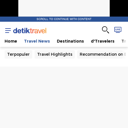
SCROLL TO CONTINUE WITH CONTENT
Home
Travel News
Destinations
d'Travelers
Tra
Terpopuler
Travel Highlights
Recommendation on B