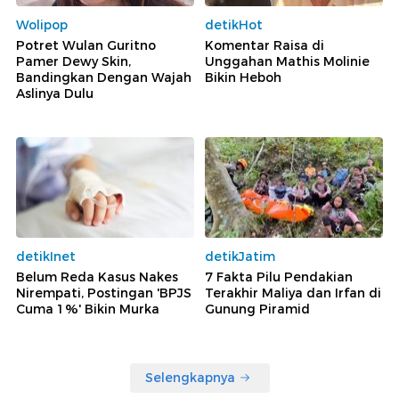
Wolipop
detikHot
Potret Wulan Guritno
Komentar Raisa di
Pamer Dewy Skin,
Unggahan Mathis Molinie
Bandingkan Dengan Wajah
Bikin Heboh
Aslinya Dulu
detikInet
detikJatim
Belum Reda Kasus Nakes
7 Fakta Pilu Pendakian
Nirempati, Postingan 'BPJS
Terakhir Maliya dan Irfan di
Cuma 1%' Bikin Murka
Gunung Piramid
Selengkapnya