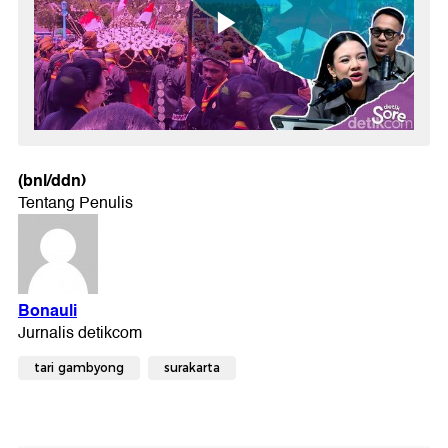
(bnl/ddn)
tari gambyong
surakarta