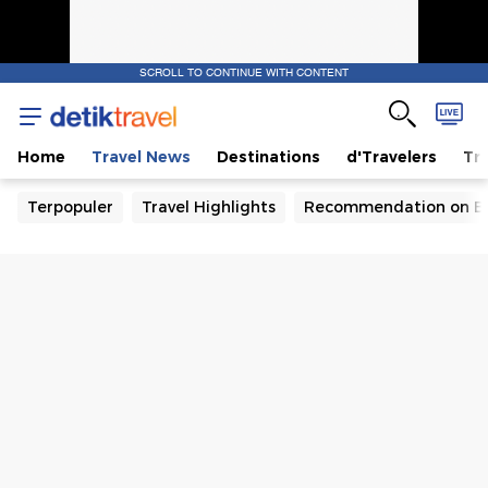
SCROLL TO CONTINUE WITH CONTENT
Home
Travel News
Destinations
d'Travelers
Tra
Terpopuler
Travel Highlights
Recommendation on B