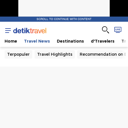
SCROLL TO CONTINUE WITH CONTENT
Home
Travel News
Destinations
d'Travelers
Tra
Terpopuler
Travel Highlights
Recommendation on B