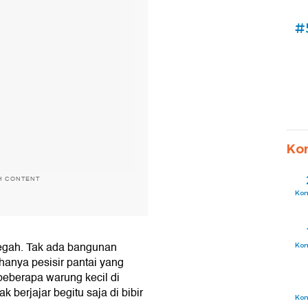
#
Ko
H CONTENT
Ko
egah. Tak ada bangunan
Ko
anya pesisir pantai yang
eberapa warung kecil di
 berjajar begitu saja di bibir
Ko