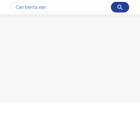
Cancel
Yang sedang ramai dicari
#1
piala presiden 2026
#2
prabowo
#3
gempa hari ini
#4
demo
#5
iran
Promoted
Terakhir yang dicari
Loading...