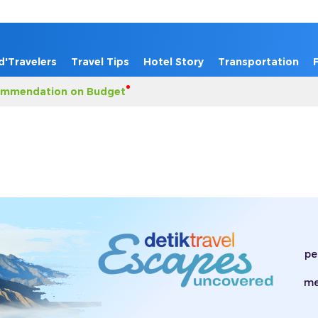
d'Travelers
Travel Tips
Hotel Story
Transportation
mmendation on Budget
pe
me