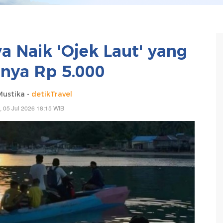
ya Naik 'Ojek Laut' yang
nya Rp 5.000
Mustika -
detikTravel
, 05 Jul 2026 18:15 WIB