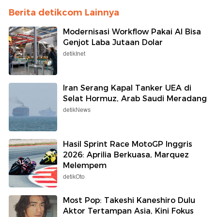
Berita detikcom Lainnya
Modernisasi Workflow Pakai AI Bisa
Genjot Laba Jutaan Dolar
detikInet
Iran Serang Kapal Tanker UEA di
Selat Hormuz, Arab Saudi Meradang
detikNews
Hasil Sprint Race MotoGP Inggris
2026: Aprilia Berkuasa, Marquez
Melempem
detikOto
Most Pop: Takeshi Kaneshiro Dulu
Aktor Tertampan Asia, Kini Fokus