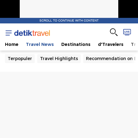
SCROLL TO CONTINUE WITH CONTENT
Home
Travel News
Destinations
d'Travelers
Tra
Terpopuler
Travel Highlights
Recommendation on B