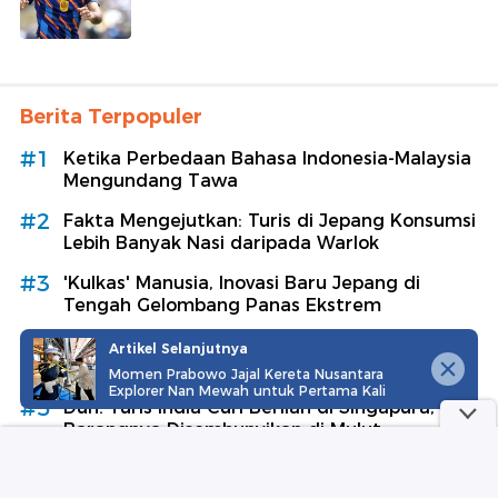
Berita Terpopuler
#1
Ketika Perbedaan Bahasa Indonesia-Malaysia
Mengundang Tawa
#2
Fakta Mengejutkan: Turis di Jepang Konsumsi
Lebih Banyak Nasi daripada Warlok
#3
'Kulkas' Manusia, Inovasi Baru Jepang di
Tengah Gelombang Panas Ekstrem
#4
Semarak Festival Obor Suku Yi, Warga dan
Artikel Selanjutnya
Wisatawan Menari Bersama
Momen Prabowo Jajal Kereta Nusantara
Explorer Nan Mewah untuk Pertama Kali
#5
Duh! Turis India Curi Berlian di Singapura,
Barangnya Disembunyikan di Mulut
Lihat Selengkapnya