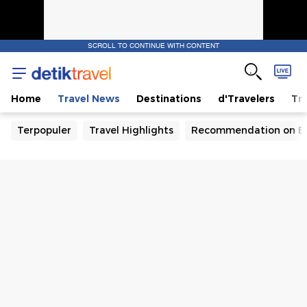
SCROLL TO CONTINUE WITH CONTENT
Home
Travel News
Destinations
d'Travelers
Tra
Terpopuler
Travel Highlights
Recommendation on B