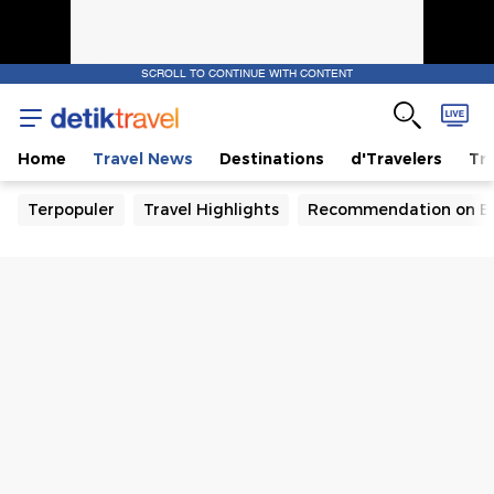
SCROLL TO CONTINUE WITH CONTENT
Home
Travel News
Destinations
d'Travelers
Tra
Terpopuler
Travel Highlights
Recommendation on B