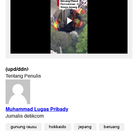
(upd/ddn)
gunung rausu
hokkaido
jepang
beruang