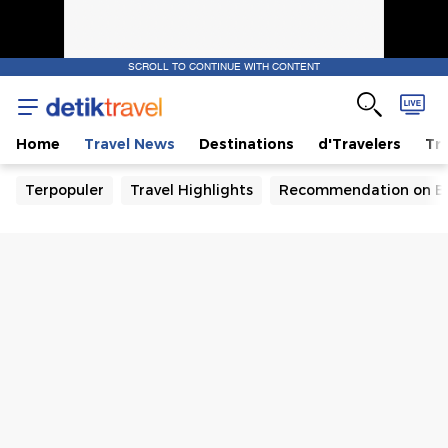
SCROLL TO CONTINUE WITH CONTENT
Home
Travel News
Destinations
d'Travelers
Tra
Terpopuler
Travel Highlights
Recommendation on B